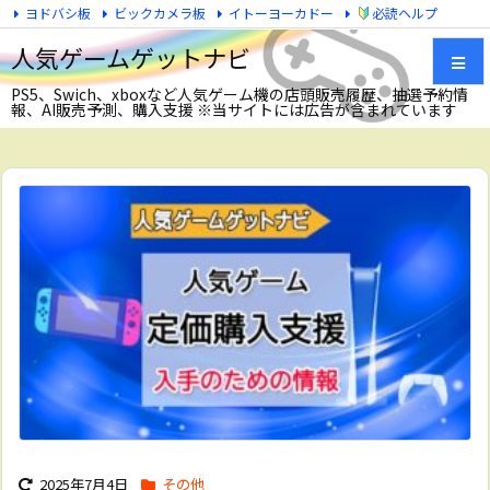
ヨドバシ板
ビックカメラ板
イトーヨーカドー
必読ヘルプ
Twitter
人気ゲームゲットナビ
PS5、Swich、xboxなど人気ゲーム機の店頭販売履歴、抽選予約情
報、AI販売予測、購入支援 ※当サイトには広告が含まれています
メニュ
サイド
前へ
次へ
検索
2025年7月4日
その他