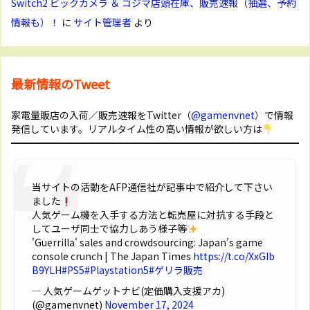
Switch2 ビックカメラ ＆ コジマ店頭在庫、販売速報（抽選、予約
情報も）！
に
サイト管理者
より
最新情報のTweet
家電量販店の入荷／販売速報をTwitter（
@gamenvnet
）で情報
発信しています。リアルタイム性の高い情報が欲しい方は
当サイトの活動をAFP通信社が記事中で紹介して下さい
ました
人気ゲーム機を入手する方法と転売屋に対抗する手段と
してユーザ同士で協力しあう様子等
'Guerrilla' sales and crowdsourcing: Japan's game
console crunch | The Japan Times
https://t.co/XxGIb
B9YLH
#PS5
#Playstation5
#ゲリラ販売
— 人気ゲームゲットナビ(定価購入支援アカ)
(@gamenvnet)
November 17, 2024