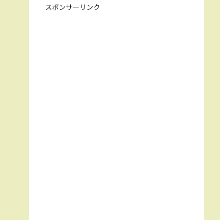
スポンサーリンク