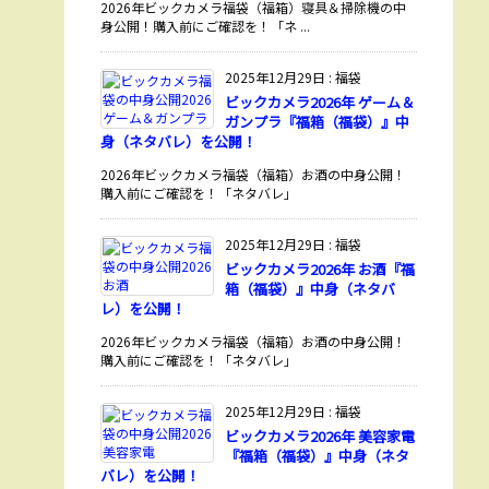
2026年ビックカメラ福袋（福箱）寝具＆掃除機の中
身公開！購入前にご確認を！「ネ ...
2025年12月29日
:
福袋
ビックカメラ2026年 ゲーム＆
ガンプラ『福箱（福袋）』中
身（ネタバレ）を公開！
2026年ビックカメラ福袋（福箱）お酒の中身公開！
購入前にご確認を！「ネタバレ」
2025年12月29日
:
福袋
ビックカメラ2026年 お酒『福
箱（福袋）』中身（ネタバ
レ）を公開！
2026年ビックカメラ福袋（福箱）お酒の中身公開！
購入前にご確認を！「ネタバレ」
2025年12月29日
:
福袋
ビックカメラ2026年 美容家電
『福箱（福袋）』中身（ネタ
バレ）を公開！