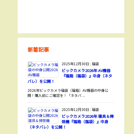
新着記事
2025年12月30日
:
福袋
ビックカメラ2026年 AV機器
『福箱（福袋）』中身（ネタ
バレ）を公開！
2026年ビックカメラ福袋（福箱）AV機器の中身公
開！購入前にご確認を！「ネタバ ...
2025年12月30日
:
福袋
ビックカメラ2026年 寝具＆掃
除機『福箱（福袋）』中身
（ネタバレ）を公開！