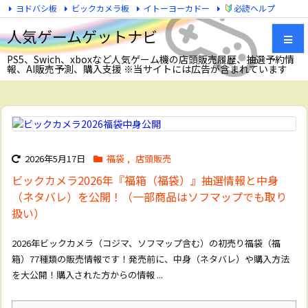
ヨドバシ板
ビックカメラ板
イトーヨーカドー
必読ヘルプ
Twitter
人気ゲームゲットナビ
PS5、Swich、xboxなど人気ゲーム機の店頭販売履歴、抽選予約情
報、AI販売予測、購入支援 ※当サイトには広告が含まれています
メニュ
サイド
前へ
2026年5月17日
福袋
,
店頭販売
ビックカメラ2026年『福箱（福袋）』抽選情報と中身
次へ
（ネタバレ）を公開！（一部商品はソフマップでも取り
扱い）
検索
2026年ビックカメラ（コジマ、ソフマップ含む）の初売り福袋（福
箱）77種類の販売情報です！発売前に、中身（ネタバレ）や購入方法
を大公開！購入された方からの情報 ...