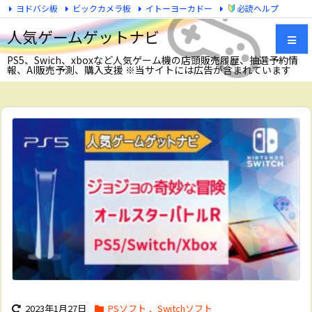
ヨドバシ板
ビックカメラ板
イトーヨーカドー
必読ヘルプ
Twitter
人気ゲームゲットナビ
PS5、Swich、xboxなど人気ゲーム機の店頭販売履歴、抽選予約情
報、AI販売予測、購入支援 ※当サイトには広告が含まれています
メニュ
サイド
前へ
次へ
検索
2023年1月27日
PSソフト
,
Switchソフト