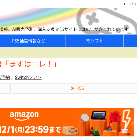
ヨド
予約情報、AI販売予測、購入支援 ※当サイトには広告が含まれています
PS5抽選情報など
PSソフト
機器「まずはコレ！」
/予約
,
Switchソフト
RSS