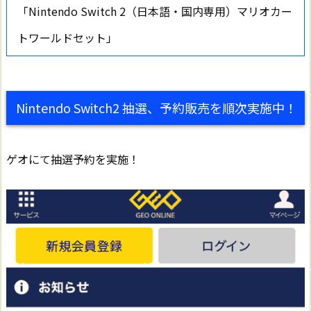
「Nintendo Switch 2（日本語・国内専用）マリオカー
トワールドセット」
Nintendo Switch2 抽選、予約販売を順次実施中！
ゲオにて抽選予約を実施！