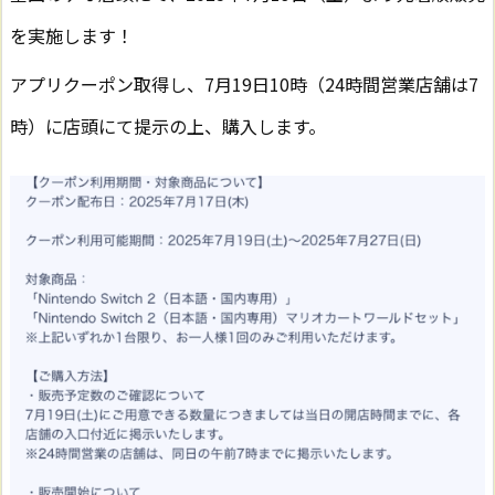
を実施します！
アプリクーポン取得し、7月19日10時（24時間営業店舗は7
時）に店頭にて提示の上、購入します。