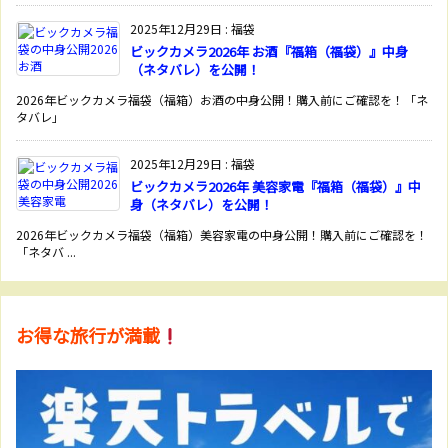
2025年12月29日
:
福袋
ビックカメラ2026年 お酒『福箱（福袋）』中身
（ネタバレ）を公開！
2026年ビックカメラ福袋（福箱）お酒の中身公開！購入前にご確認を！「ネ
タバレ」
2025年12月29日
:
福袋
ビックカメラ2026年 美容家電『福箱（福袋）』中
身（ネタバレ）を公開！
2026年ビックカメラ福袋（福箱）美容家電の中身公開！購入前にご確認を！
「ネタバ ...
お得な旅行が満載