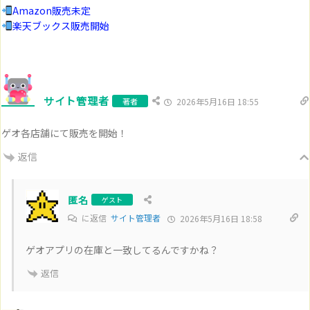
Amazon販売未定
楽天ブックス販売開始
サイト管理者
著者
2026年5月16日 18:55
ゲオ各店舗にて販売を開始！
返信
匿名
ゲスト
に返信
サイト管理者
2026年5月16日 18:58
ゲオアプリの在庫と一致してるんですかね？
返信