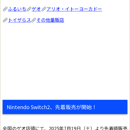
ふるいち
ゲオ
アリオ・イトーヨーカドー
トイザらス
その他量販店
Nintendo Switch2、先着販売が開始！
全国のゲオ店頭にて、2025年7月19日（土）より先着順販売