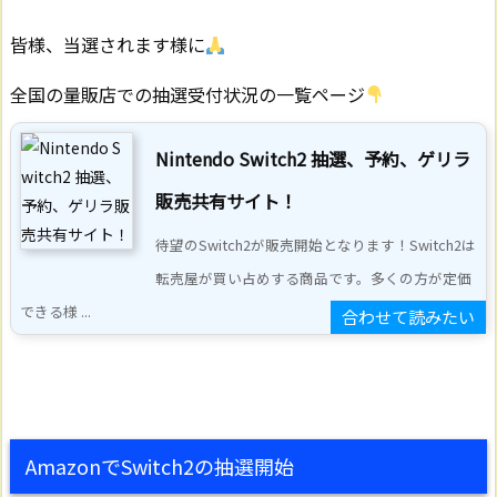
皆様、当選されます様に
全国の量販店での抽選受付状況の一覧ページ
Nintendo Switch2 抽選、予約、ゲリラ
販売共有サイト！
待望のSwitch2が販売開始となります！Switch2は
転売屋が買い占めする商品です。多くの方が定価
できる様 ...
AmazonでSwitch2の抽選開始