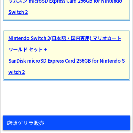
サムスン microSD Express Card 256GB for Nintendo
Switch 2
Nintendo Switch 2(日本語・国内専用) マリオカート
ワールド セット +
SanDisk microSD Express Card 256GB for Nintendo S
witch 2
店頭ゲリラ販売