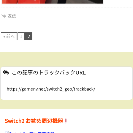
返信
« 前へ
1
2
この記事のトラックバックURL
Switch2 お勧め周辺機器