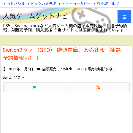
ヨドバシ板
ビックカメラ板
イトーヨーカドー
必読ヘルプ
Twitter
人気ゲームゲットナビ
PS5、Swich、xboxなど人気ゲーム機の店頭販売履歴、抽選予約情
報、AI販売予測、購入支援 ※当サイトには広告が含まれています
メニュ
Switch2 ゲオ（GEO） 店頭在庫、販売速報（抽選、
サイド
予約情報も）！
前へ
2025年11月5日
店頭販売
,
Switch
,
ネット販売/抽選/予約
,
Switchソフト
次へ
検索