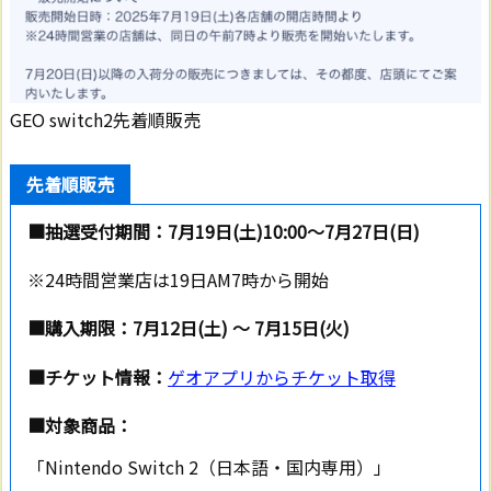
GEO switch2先着順販売
先着順販売
■抽選受付期間：7月19日(土)10:00～7月27日(日)
※24時間営業店は19日AM7時から開始
■購入期限：7月12日(土) ～ 7月15日(火)
■チケット情報：
ゲオアプリからチケット取得
■対象商品：
「Nintendo Switch 2（日本語・国内専用）」