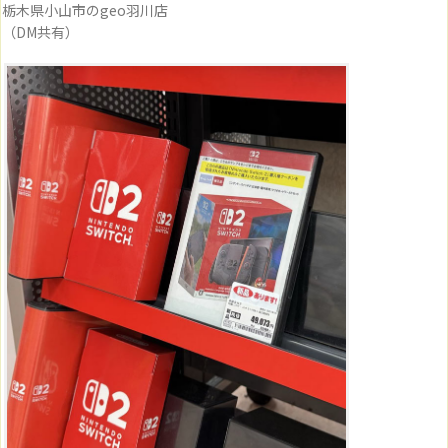
栃木県小山市のgeo羽川店
（DM共有）