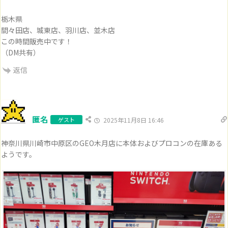
栃木県
間々田店、城東店、羽川店、並木店
この時間販売中です！
（DM共有）
返信
匿名
ゲスト
2025年11月8日 16:46
神奈川県川崎市中原区のGEO木月店に本体およびプロコンの在庫ある
ようです。