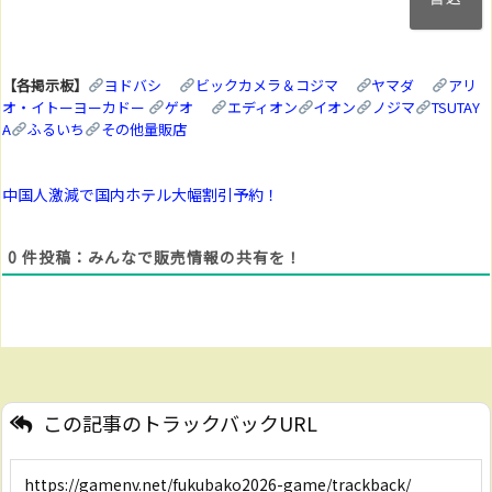
ア
ド
レ
ス
【各掲示板】
ヨドバシ
ビックカメラ＆コジマ
ヤマダ
アリ
(任
オ・イトーヨーカドー
ゲオ
エディオン
イオン
ノジマ
TSUTAY
意)
A
ふるいち
その他量販店
中国人激減で国内ホテル大幅割引予約！
0
件投稿：みんなで販売情報の共有を！
この記事のトラックバックURL