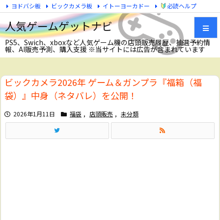
ヨドバシ板
ビックカメラ板
イトーヨーカドー
必読ヘルプ
Twitter
人気ゲームゲットナビ
PS5、Swich、xboxなど人気ゲーム機の店頭販売履歴、抽選予約情
報、AI販売予測、購入支援 ※当サイトには広告が含まれています
メニュ
ビックカメラ2026年 ゲーム＆ガンプラ『福箱（福
サイド
袋）』中身（ネタバレ）を公開！
前へ
2026年1月11日
福袋
,
店頭販売
,
未分類
次へ
検索