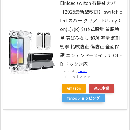
Elnicec switch 有機el カバー
【2025最新型改良】 switch o
led カバー クリア TPU Joy-C
on(L)/(R) 分体式設計 着脱簡
単 黄ばみなし 超薄 軽量 超耐
衝撃 指紋防止 傷防止 全面保
護 ニンテンドースイッチ OLE
D ドック対応
created by
Rinker
Ｅｌｎｉｃｅｃ
Amazon
楽天市場
Yahooショッピング