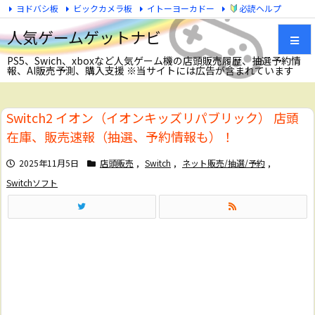
ヨドバシ板
ビックカメラ板
イトーヨーカドー
必読ヘルプ
Twitter
人気ゲームゲットナビ
PS5、Swich、xboxなど人気ゲーム機の店頭販売履歴、抽選予約情
報、AI販売予測、購入支援 ※当サイトには広告が含まれています
メニュ
Switch2 イオン（イオンキッズリパブリック） 店頭
サイド
在庫、販売速報（抽選、予約情報も）！
前へ
2025年11月5日
店頭販売
,
Switch
,
ネット販売/抽選/予約
,
Switchソフト
次へ
検索