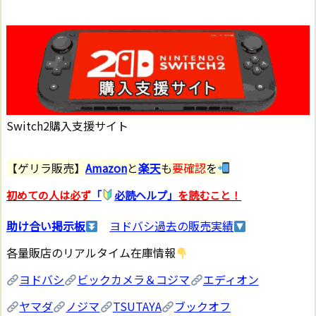
Switch2購入支援サイト
【ゲリラ販売】
Amazon
と
楽天
も
要確認
を
初めての人は必ず
「
必読ヘルプ」
を読むこと！
助け合い掲示板
ヨドバシ過去の販売実績
各量販店のリアルタイム在庫情報
ヨドバシ
ビックカメラ＆コジマ
エディオン
ヤマダ
ノジマ
TSUTAYA
ブックオフ