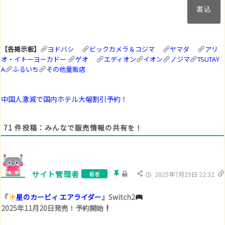
ル
ア
ド
レ
ス
【各掲示板】
ヨドバシ
ビックカメラ＆コジマ
ヤマダ
アリ
(任
オ・イトーヨーカドー
ゲオ
エディオン
イオン
ノジマ
TSUTAY
意)
A
ふるいち
その他量販店
中国人激減で国内ホテル大幅割引予約！
71
件投稿：みんなで販売情報の共有を！
サイト管理者
著者
2025年7月29日 22:32
『
星のカービィ エアライダー
』Switch2
2025年11月20日発売！予約開始