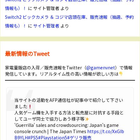
情報も）！
に
サイト管理者
より
Switch2 ビックカメラ ＆ コジマ店頭在庫、販売速報（抽選、予約
情報も）！
に
サイト管理者
より
最新情報のTweet
家電量販店の入荷／販売速報をTwitter（
@gamenvnet
）で情報
発信しています。リアルタイム性の高い情報が欲しい方は
当サイトの活動をAFP通信社が記事中で紹介して下さい
ました
人気ゲーム機を入手する方法と転売屋に対抗する手段と
してユーザ同士で協力しあう様子等
'Guerrilla' sales and crowdsourcing: Japan's game
console crunch | The Japan Times
https://t.co/XxGIb
B9YLH
#PS5
#Playstation5
#ゲリラ販売