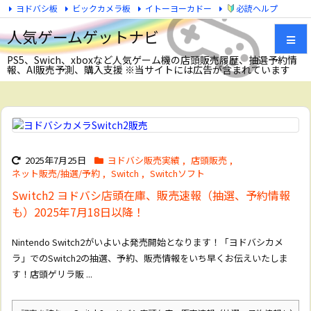
ヨドバシ板
ビックカメラ板
イトーヨーカドー
必読ヘルプ
Twitter
人気ゲームゲットナビ
PS5、Swich、xboxなど人気ゲーム機の店頭販売履歴、抽選予約情
報、AI販売予測、購入支援 ※当サイトには広告が含まれています
メニュ
サイド
前へ
2025年7月25日
ヨドバシ販売実績
,
店頭販売
,
ネット販売/抽選/予約
,
Switch
,
Switchソフト
Switch2 ヨドバシ店頭在庫、販売速報（抽選、予約情報
次へ
も）2025年7月18日以降！
検索
Nintendo Switch2がいよいよ発売開始となります！「ヨドバシカメ
ラ」でのSwitch2の抽選、予約、販売情報をいち早くお伝えいたしま
す！店頭ゲリラ販 ...