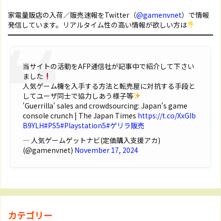
家電量販店の入荷／販売速報をTwitter（
@gamenvnet
）で情報
発信しています。リアルタイム性の高い情報が欲しい方は
当サイトの活動をAFP通信社が記事中で紹介して下さい
ました
人気ゲーム機を入手する方法と転売屋に対抗する手段と
してユーザ同士で協力しあう様子等
'Guerrilla' sales and crowdsourcing: Japan's game
console crunch | The Japan Times
https://t.co/XxGIb
B9YLH
#PS5
#Playstation5
#ゲリラ販売
— 人気ゲームゲットナビ(定価購入支援アカ)
(@gamenvnet)
November 17, 2024
カテゴリー