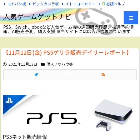
ヨドバシ板
ビックカメラ板
イトーヨーカドー
必読ヘルプ
Twitter
人気ゲームゲットナビ
PS5、Swich、xboxなど人気ゲーム機の店頭販売履歴、抽選予約情
報、AI販売予測、購入支援 ※当サイトには広告が含まれています
メニュ
【11月12日(金) PS5ゲリラ販売デイリーレポート】
サイド
2021年11月13日
購入ノウハウ等
前へ
次へ
検索
PS5ネット販売情報