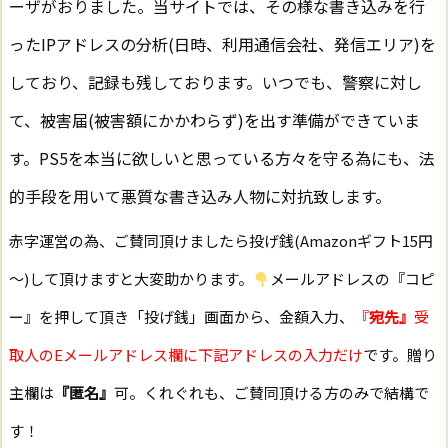
ーザがおりました。当サイトでは、その様な書き込みを行
ったIPアドレスの分析(日時、利用通信会社、発信エリア)を
しており、記録も残しております。いつでも、警察に対し
て、被害届(被害額にかかわらず)を出す準備ができていま
す。PS5を本当に欲しいと思っている方々を守る為にも、法
的手段を用いて悪質な書き込み人物に対抗致します。
赤字運営の為、ご賛同頂けましたら投げ銭(Amazonギフト15円
～)して頂けますと大変助かります。
メールアドレスの『コピ
ー』を押して頂き「投げ銭」画面から、金額入力、
『
宛先』
受
取人のEメールアドレス欄に下記アドレスの入力だけ
です。贈り
主欄は
『匿名』
可。くれぐれも、ご賛同頂ける方のみで結構で
す！