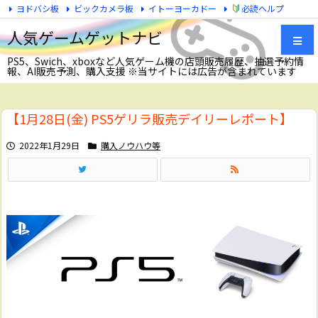
ヨドバシ板
ビックカメラ板
イトーヨーカドー
必読ヘルプ
Twitter
人気ゲームゲットナビ
PS5、Swich、xboxなど人気ゲーム機の店頭販売履歴、抽選予約情
報、AI販売予測、購入支援 ※当サイトには広告が含まれています
メニュ
【1月28日(金) PS5ゲリラ販売デイリーレポート】
サイド
2022年1月29日
購入ノウハウ等
前へ
次へ
検索