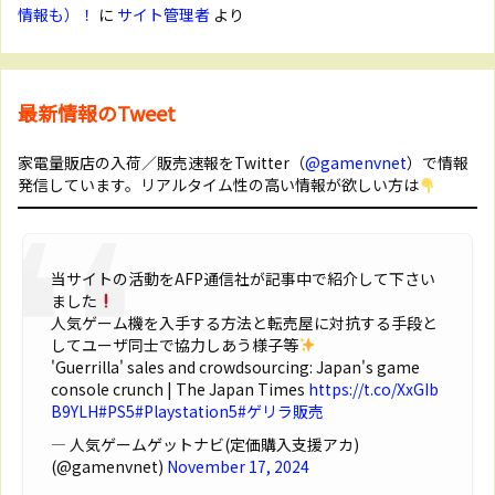
情報も）！
に
サイト管理者
より
最新情報のTweet
家電量販店の入荷／販売速報をTwitter（
@gamenvnet
）で情報
発信しています。リアルタイム性の高い情報が欲しい方は
当サイトの活動をAFP通信社が記事中で紹介して下さい
ました
人気ゲーム機を入手する方法と転売屋に対抗する手段と
してユーザ同士で協力しあう様子等
'Guerrilla' sales and crowdsourcing: Japan's game
console crunch | The Japan Times
https://t.co/XxGIb
B9YLH
#PS5
#Playstation5
#ゲリラ販売
— 人気ゲームゲットナビ(定価購入支援アカ)
(@gamenvnet)
November 17, 2024