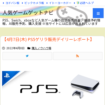
ヨドバシ板
ビックカメラ板
イトーヨーカドー
必読ヘルプ
Twitter
人気ゲームゲットナビ
PS5、Swich、xboxなど人気ゲーム機の店頭販売履歴、抽選予約情
報、AI販売予測、購入支援 ※当サイトには広告が含まれています
メニュ
【4月7日(木) PS5ゲリラ販売デイリーレポート】
サイド
2022年4月8日
購入ノウハウ等
前へ
次へ
検索