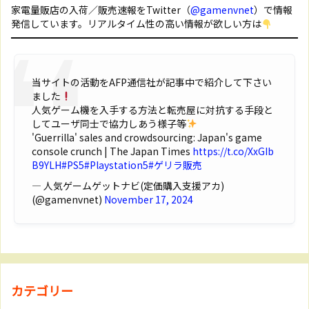
家電量販店の入荷／販売速報をTwitter（
@gamenvnet
）で情報
発信しています。リアルタイム性の高い情報が欲しい方は
当サイトの活動をAFP通信社が記事中で紹介して下さい
ました
人気ゲーム機を入手する方法と転売屋に対抗する手段と
してユーザ同士で協力しあう様子等
'Guerrilla' sales and crowdsourcing: Japan's game
console crunch | The Japan Times
https://t.co/XxGIb
B9YLH
#PS5
#Playstation5
#ゲリラ販売
— 人気ゲームゲットナビ(定価購入支援アカ)
(@gamenvnet)
November 17, 2024
カテゴリー