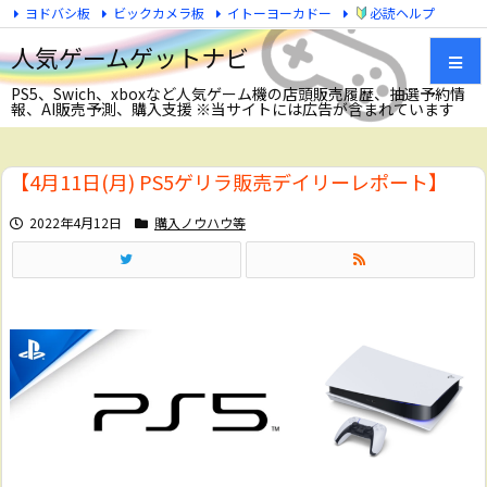
ヨドバシ板
ビックカメラ板
イトーヨーカドー
必読ヘルプ
Twitter
人気ゲームゲットナビ
PS5、Swich、xboxなど人気ゲーム機の店頭販売履歴、抽選予約情
報、AI販売予測、購入支援 ※当サイトには広告が含まれています
メニュ
【4月11日(月) PS5ゲリラ販売デイリーレポート】
サイド
2022年4月12日
購入ノウハウ等
前へ
次へ
検索