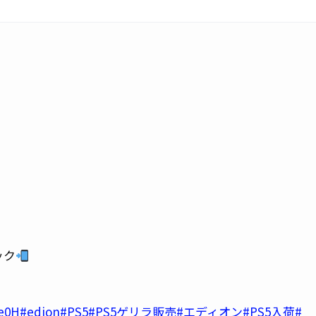
ック
Xe0H
#edion
#PS5
#PS5ゲリラ販売
#エディオン
#PS5入荷
#