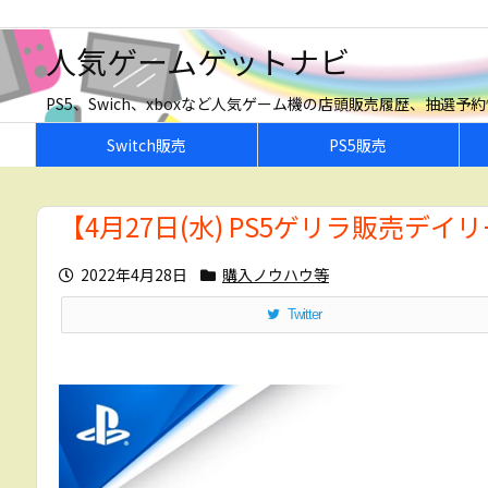
人気ゲームゲットナビ
PS5、Swich、xboxなど人気ゲーム機の店頭販売履歴、抽選
Switch販売
PS5販売
【4月27日(水) PS5ゲリラ販売デ
2022年4月28日
購入ノウハウ等
Twitter