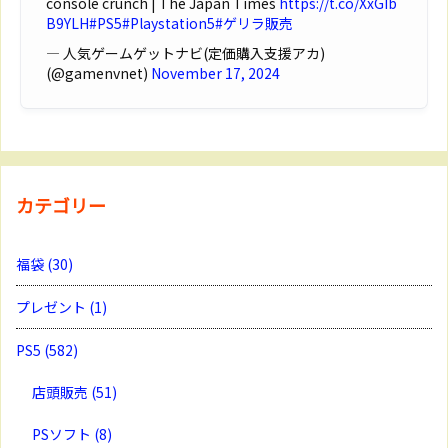
console crunch | The Japan Times
https://t.co/XxGIb
B9YLH
#PS5
#Playstation5
#ゲリラ販売
— 人気ゲームゲットナビ(定価購入支援アカ)
(@gamenvnet)
November 17, 2024
カテゴリー
福袋
(30)
プレゼント
(1)
PS5
(582)
店頭販売
(51)
PSソフト
(8)