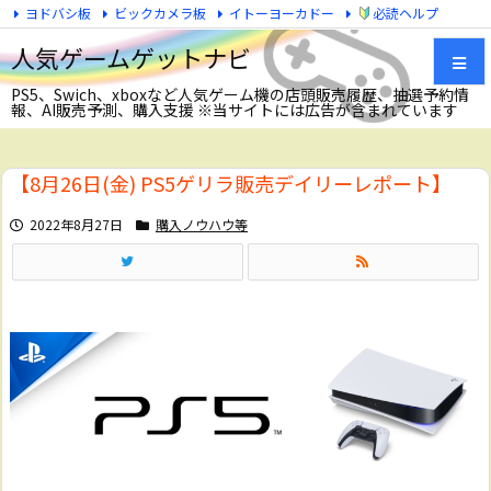
ヨドバシ板
ビックカメラ板
イトーヨーカドー
必読ヘルプ
Twitter
人気ゲームゲットナビ
PS5、Swich、xboxなど人気ゲーム機の店頭販売履歴、抽選予約情
報、AI販売予測、購入支援 ※当サイトには広告が含まれています
メニュ
【8月26日(金) PS5ゲリラ販売デイリーレポート】
サイド
2022年8月27日
購入ノウハウ等
前へ
次へ
検索