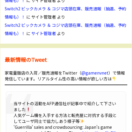
情報も）！
に
サイト管理者
より
Switch2 ビックカメラ ＆ コジマ店頭在庫、販売速報（抽選、予約
情報も）！
に
サイト管理者
より
Switch2 ビックカメラ ＆ コジマ店頭在庫、販売速報（抽選、予約
情報も）！
に
サイト管理者
より
最新情報のTweet
家電量販店の入荷／販売速報をTwitter（
@gamenvnet
）で情報
発信しています。リアルタイム性の高い情報が欲しい方は
当サイトの活動をAFP通信社が記事中で紹介して下さい
ました
人気ゲーム機を入手する方法と転売屋に対抗する手段と
してユーザ同士で協力しあう様子等
'Guerrilla' sales and crowdsourcing: Japan's game