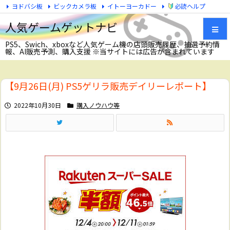
ヨドバシ板
ビックカメラ板
イトーヨーカドー
必読ヘルプ
Twitter
人気ゲームゲットナビ
PS5、Swich、xboxなど人気ゲーム機の店頭販売履歴、抽選予約情
報、AI販売予測、購入支援 ※当サイトには広告が含まれています
メニュ
【9月26日(月) PS5ゲリラ販売デイリーレポート】
サイド
2022年10月30日
購入ノウハウ等
前へ
次へ
検索