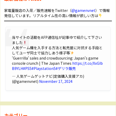
家電量販店の入荷／販売速報をTwitter（
@gamenvnet
）で情報
発信しています。リアルタイム性の高い情報が欲しい方は
当サイトの活動をAFP通信社が記事中で紹介して下さい
ました
人気ゲーム機を入手する方法と転売屋に対抗する手段と
してユーザ同士で協力しあう様子等
'Guerrilla' sales and crowdsourcing: Japan's game
console crunch | The Japan Times
https://t.co/XxGIb
B9YLH
#PS5
#Playstation5
#ゲリラ販売
— 人気ゲームゲットナビ(定価購入支援アカ)
(@gamenvnet)
November 17, 2024
カテゴリー