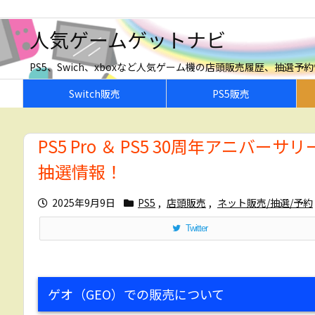
人気ゲームゲットナビ
PS5、Swich、xboxなど人気ゲーム機の店頭販売履歴、抽選
Switch販売
PS5販売
PS5 Pro ＆ PS5 30周年アニバ
抽選情報！
2025年9月9日
PS5
,
店頭販売
,
ネット販売/抽選/予約
Twitter
ゲオ（GEO）での販売について