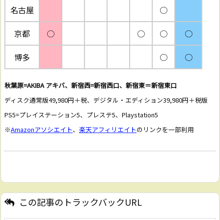
名古屋
○
京都
○
○
○
○
博多
○
○
秋葉原=AKIBA アキバ、新宿西=新宿西口、新宿東＝新宿東口
ディスク通常版49,980円＋税、デジタル・エディション39,980円＋税版
PS5=プレイステーション5、プレステ5、Playstation5
※
Amazonアソシエイト
、
楽天アフィリエイト
のリンクを一部利用
この記事のトラックバックURL