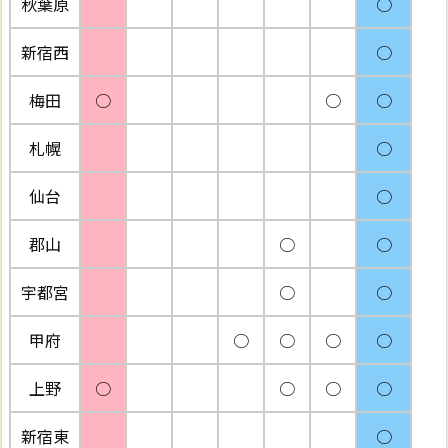
秋葉原
○
新宿西
○
梅田
○
○
○
札幌
○
仙台
○
郡山
○
○
宇都宮
○
○
甲府
○
○
○
○
上野
○
○
○
○
新宿東
○