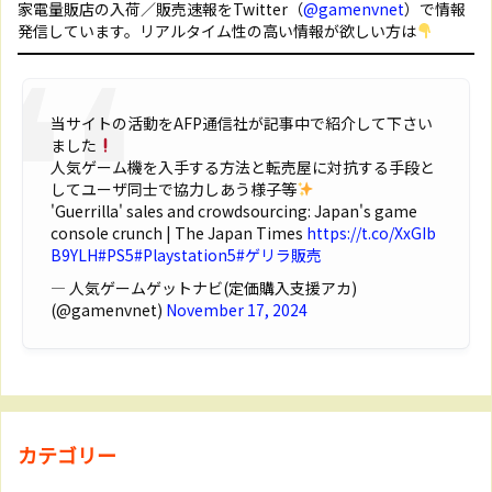
家電量販店の入荷／販売速報をTwitter（
@gamenvnet
）で情報
発信しています。リアルタイム性の高い情報が欲しい方は
当サイトの活動をAFP通信社が記事中で紹介して下さい
ました
人気ゲーム機を入手する方法と転売屋に対抗する手段と
してユーザ同士で協力しあう様子等
'Guerrilla' sales and crowdsourcing: Japan's game
console crunch | The Japan Times
https://t.co/XxGIb
B9YLH
#PS5
#Playstation5
#ゲリラ販売
— 人気ゲームゲットナビ(定価購入支援アカ)
(@gamenvnet)
November 17, 2024
カテゴリー