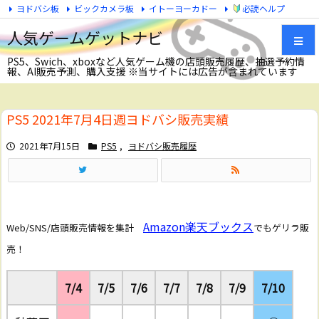
ヨドバシ板
ビックカメラ板
イトーヨーカドー
必読ヘルプ
Twitter
人気ゲームゲットナビ
PS5、Swich、xboxなど人気ゲーム機の店頭販売履歴、抽選予約情
報、AI販売予測、購入支援 ※当サイトには広告が含まれています
メニュ
PS5 2021年7月4日週ヨドバシ販売実績
サイド
2021年7月15日
PS5
,
ヨドバシ販売履歴
前へ
次へ
Amazon
楽天ブックス
Web/SNS/店頭販売情報を集計
でもゲリラ販
検索
売！
7/4
7/5
7/6
7/7
7/8
7/9
7/10