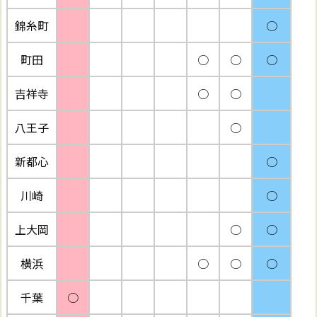
錦糸町
○
町田
○
○
○
吉祥寺
○
○
八王子
○
新都心
○
川崎
○
上大岡
○
○
横浜
○
○
○
千葉
○