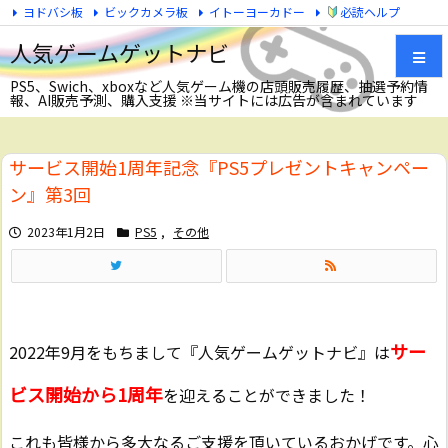
ヨドバシ板
ビックカメラ板
イトーヨーカドー
必読ヘルプ
Twitter
人気ゲームゲットナビ
PS5、Swich、xboxなど人気ゲーム機の店頭販売履歴、抽選予約情
報、AI販売予測、購入支援 ※当サイトには広告が含まれています
メニュ
サービス開始1周年記念『PS5プレゼントキャンペー
サイド
ン』第3回
前へ
2023年1月2日
PS5
,
その他
次へ
検索
サー
2022年9月をもちまして『人気ゲームゲットナビ』は
ビス開始から1周年
を迎えることができました！
これも皆様から多大なるご支援を頂いているおかげです。心