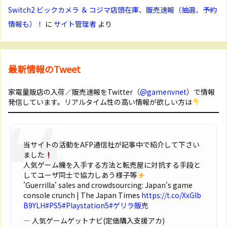
Switch2 ビックカメラ ＆ コジマ店頭在庫、販売速報（抽選、予約
情報も）！
に
サイト管理者
より
最新情報のTweet
家電量販店の入荷／販売速報をTwitter（
@gamenvnet
）で情報
発信しています。リアルタイム性の高い情報が欲しい方は
当サイトの活動をAFP通信社が記事中で紹介して下さい
ました
人気ゲーム機を入手する方法と転売屋に対抗する手段と
してユーザ同士で協力しあう様子等
'Guerrilla' sales and crowdsourcing: Japan's game
console crunch | The Japan Times
https://t.co/XxGIb
B9YLH
#PS5
#Playstation5
#ゲリラ販売
— 人気ゲームゲットナビ(定価購入支援アカ)