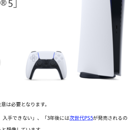
注意は必要となります。
、入手できない」、「3年後には
次世代PS5
が発売されるの
ると想像しています。