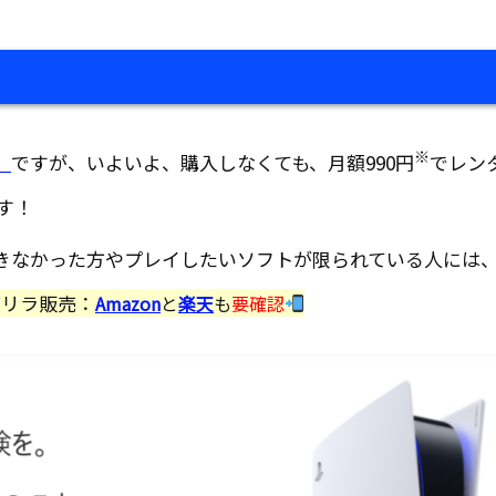
※
）
ですが、いよいよ、購入しなくても、月額990円
でレン
す！
きなかった方やプレイしたいソフトが限られている人には
ゲリラ販売：
Amazon
と
楽天
も
要確認