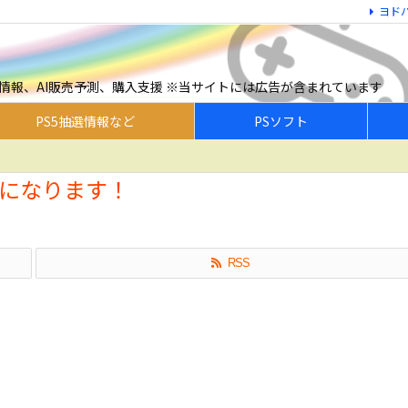
ヨド
予約情報、AI販売予測、購入支援 ※当サイトには広告が含まれています
PS5抽選情報など
PSソフト
能になります！
RSS