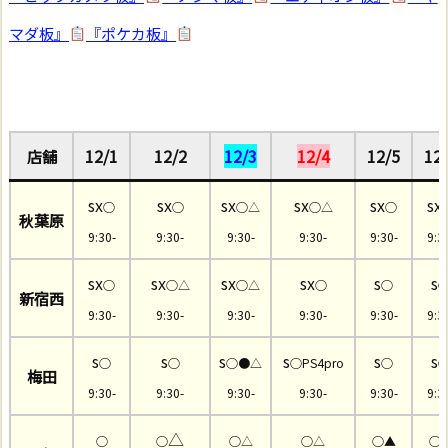
マダ板』
『ポケカ板』
12/1
12/2
12/3
12/4
12/5
12
店舗
sx
sx
sx
sx
sx
sx
○
○
○△
○△
○
秋葉原
9:30-
9:30-
9:30-
9:30-
9:30-
9:3
sx
sx
sx
sx
s
s
○
○△
○△
○
○
新宿西
9:30-
9:30-
9:30-
9:30-
9:30-
9:3
s
s
s
s
s
s
○
○
○●△
○PS4pro
○
梅田
9:30-
9:30-
9:30-
9:30-
9:30-
9:3
△
○
○
○△
○△
○▲
○