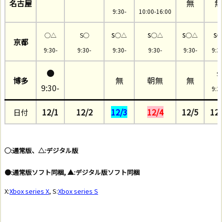
無
名古屋
9:30-
10:00-16:00
s
s
s
s
◯△
S○
○△
○△
○△
京都
9:30-
9:30-
9:30-
9:30-
9:30-
9:3
●
S
無
朝無
無
博多
9:30-
9:3
12/1
12/2
12/3
12/4
12/5
12
日付
◯:通常版、△:デジタル版
●:通常版ソフト同梱, ▲:デジタル版ソフト同梱
X:
Xbox series X
, S:
Xbox series S