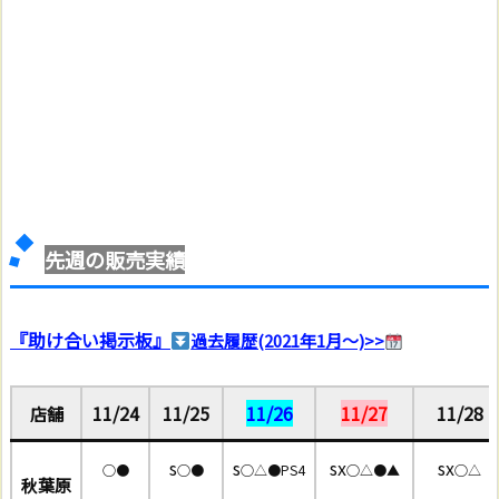
先週の販売実績
『助け合い掲示板』
過去履歴(2021年1月〜)>>
11/24
11/25
11/26
11/27
11/28
店舗
s
s
sx
sx
○●
○●
○△●PS4
○△●▲
○△
秋葉原