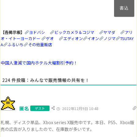
ー
ル
ア
ド
レ
ス
【各掲示板】
ヨドバシ
ビックカメラ＆コジマ
ヤマダ
アリ
(任
オ・イトーヨーカドー
ゲオ
エディオン
イオン
ノジマ
TSUTAY
意)
A
ふるいち
その他量販店
中国人激減で国内ホテル大幅割引予約！
224
件投稿：みんなで販売情報の共有を！
匿名
ゲスト
2022年12月9日 10:48
札幌、ディスク単品、Xbox series X販売中です。本日、PS5、Xbox販
売の広告が入りましたので、在庫数が多いです。