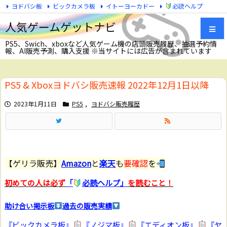
ヨドバシ板
ビックカメラ板
イトーヨーカドー
必読ヘルプ
Twitter
人気ゲームゲットナビ
PS5、Swich、xboxなど人気ゲーム機の店頭販売履歴、抽選予約情
報、AI販売予測、購入支援 ※当サイトには広告が含まれています
メニュ
PS5 & Xboxヨドバシ販売速報 2022年12月1日以降
サイド
2023年1月11日
PS5
,
ヨドバシ販売履歴
前へ
次へ
【ゲリラ販売】
Amazon
と
楽天
も
要確認
を
検索
初めての人は必ず
「
必読ヘルプ」
を読むこと！
助け合い掲示板
過去の販売実績
『ビックカメラ板』
『ノジマ板』
『エディオン板』
『ヤ