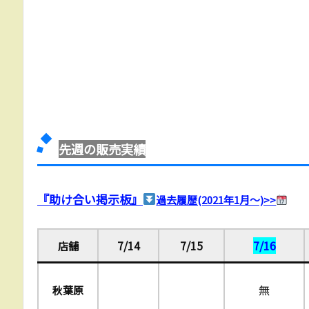
先週の販売実績
『助け合い掲示板』
過去履歴(2021年1月〜)>>
7/14
7/15
7/16
店舗
無
秋葉原