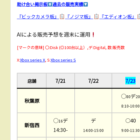
助け合い掲示板
過去の販売実績
『ビックカメラ板』
『ノジマ板』
『エディオン板』
AIによる販売予想を週末に運用
[マークの意味] 〇:Disk (◎100台以上）,デ:Digital, 数:販売数
X:
Xbox series X
, S:
Xbox series S
7/21
7/22
7/23
店舗
◯
デ
80
20
秋葉原
8:10-10:
00
◯
デ
デ
○40
16
新宿西
14:30-
14:00-15:00
9:00-11:30