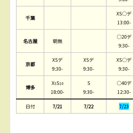
XS○デ
千葉
13:00-
○20デ
名古屋
朝無
9:30-
XSデ
XSデ
XS○デ
京都
9:30-
9:30-
9:30-
X
S
S
○40デ
5
10
博多
18:00-
9:30-
12:30-
日付
7/21
7/22
7/23