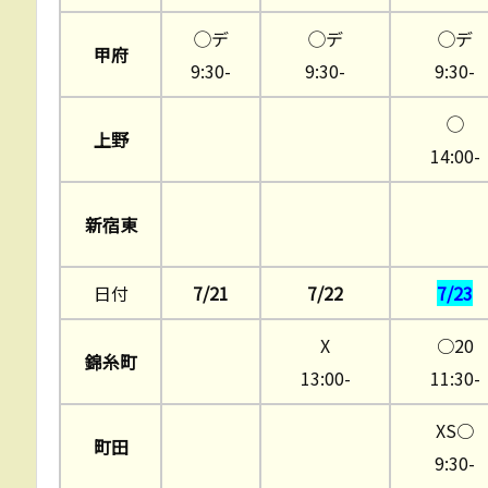
◯デ
◯デ
◯デ
甲府
9:30-
9:30-
9:30-
◯
上野
14:00-
新宿東
日付
7/21
7/22
7/23
X
○20
錦糸町
13:00-
11:30-
XS○
町田
9:30-