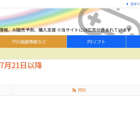
ヨド
予約情報、AI販売予測、購入支援 ※当サイトには広告が含まれています
PS5抽選情報など
PSソフト
年7月21日以降
RSS