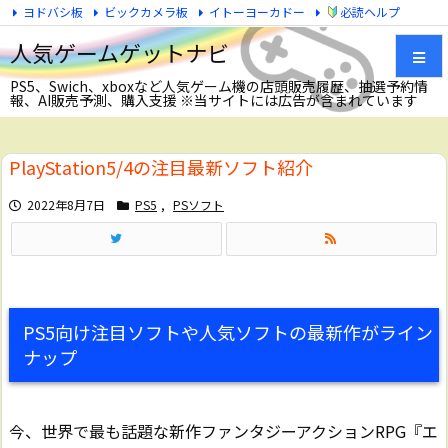
ヨドバシ板
ビックカメラ板
イトーヨーカドー
必読ヘルプ
Twitter
人気ゲームゲットナビ
PS5、Swich、xboxなど人気ゲーム機の店頭販売履歴、抽選予約情
報、AI販売予測、購入支援 ※当サイトには広告が含まれています
メニュ
PlayStation5/4の注目最新ソフト紹介
サイド
2022年8月7日
PS5
,
PSソフト
前へ
次へ
PS5向け注目ソフトや人気ソフトの最新作がライン
検索
ナップ
今、世界で最も話題な新作ファンタジーアクションRPG『エ