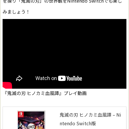
を操り「鬼滅の刃」の世界観をNintendo Switchでも楽し
みましょう！
『鬼滅の刃 ヒノカミ血風譚』プレイ動画
鬼滅の刃 ヒノカミ血風譚 – Ni
ntendo Switch版