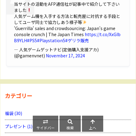
当サイトの活動をAFP通信社が記事中で紹介して下さい
ました
人気ゲーム機を入手する方法と転売屋に対抗する手段と
してユーザ同士で協力しあう様子等
'Guerrilla' sales and crowdsourcing: Japan's game
console crunch | The Japan Times
https://t.co/XxGIb
B9YLH
#PS5
#Playstation5
#ゲリラ販売
— 人気ゲームゲットナビ(定価購入支援アカ)
(@gamenvnet)
November 17, 2024
カテゴリー
福袋
(30)
プレゼント
(1)
サイドバー
検索
上へ