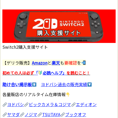
Switch2購入支援サイト
【ゲリラ販売】
Amazon
と
楽天
も
要確認
を
初めての人は必ず
「
必読ヘルプ」
を読むこと！
助け合い掲示板
ヨドバシ過去の販売実績
各量販店のリアルタイム在庫情報
ヨドバシ
ビックカメラ＆コジマ
エディオン
ヤマダ
ノジマ
TSUTAYA
ブックオフ