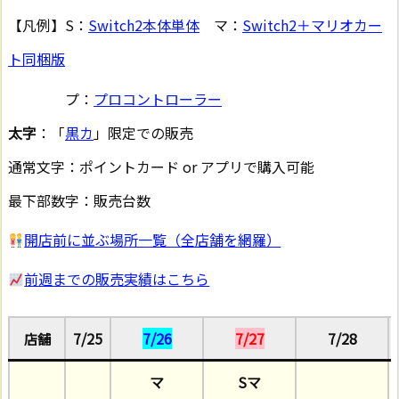
【凡例】S：
Switch2本体単体
マ：
Switch2＋マリオカー
ト同梱版
プ：
プロコントローラー
太字
：「
黒カ
」限定での販売
通常文字：ポイントカード or アプリで購入可能
最下部数字：販売台数
開店前に並ぶ場所一覧（全店舗を網羅）
前週までの販売実績はこちら
7/25
7/26
7/27
7/28
店舗
マ
Sマ