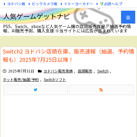
ヨドバシ板
ビックカメラ板
イトーヨーカドー
必読ヘルプ
Twitter
人気ゲームゲットナビ
PS5、Swich、xboxなど人気ゲーム機の店頭販売履歴、抽選予約情
報、AI販売予測、購入支援 ※当サイトには広告が含まれています
メニュ
Switch2 ヨドバシ店頭在庫、販売速報（抽選、予約情
サイド
報も）2025年7月25日以降！
前へ
2025年7月31日
ヨドバシ販売実績
,
店頭販売
,
Switch
,
ネット販売/抽選/予約
,
Switchソフト
次へ
検索