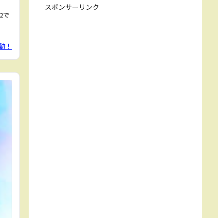
スポンサーリンク
2で
動！