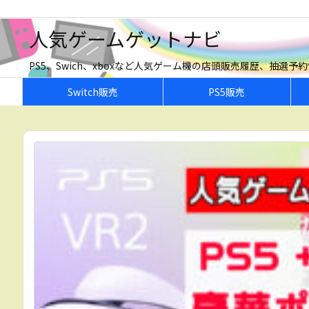
人気ゲームゲットナビ
PS5、Swich、xboxなど人気ゲーム機の店頭販売履歴、抽選
Switch販売
PS5販売