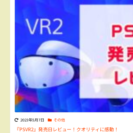
2023年5月7日
その他
『PSVR2』発売日レビュー！クオリティに感動！