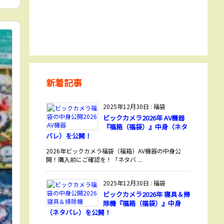
新着記事
2025年12月30日
:
福袋
ビックカメラ2026年 AV機器
『福箱（福袋）』中身（ネタ
バレ）を公開！
2026年ビックカメラ福袋（福箱）AV機器の中身公
開！購入前にご確認を！「ネタバ ...
2025年12月30日
:
福袋
ビックカメラ2026年 寝具＆掃
除機『福箱（福袋）』中身
（ネタバレ）を公開！