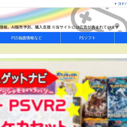
ヨド
予約情報、AI販売予測、購入支援 ※当サイトには広告が含まれています
PS5抽選情報など
PSソフト