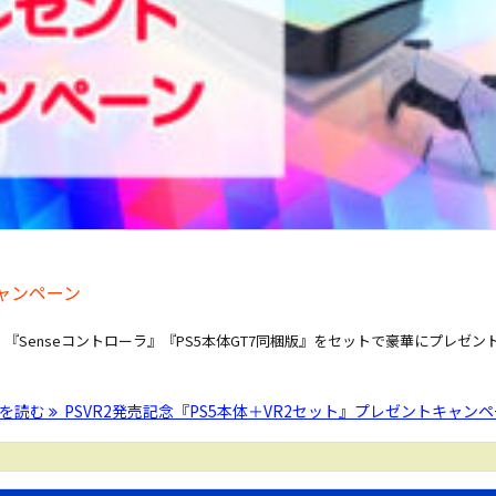
キャンペーン
』『Senseコントローラ』『PS5本体GT7同梱版』をセットで豪華にプレゼン
事を読む
PSVR2発売記念『PS5本体＋VR2セット』プレゼントキャン