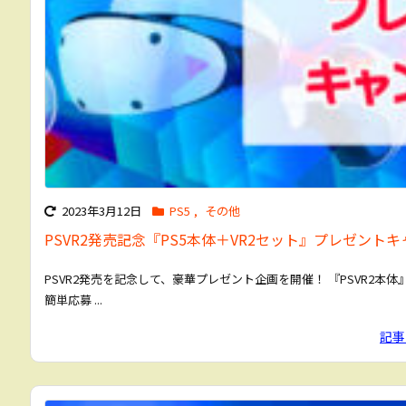
2023年3月12日
PS5
,
その他
PSVR2発売記念『PS5本体＋VR2セット』プレゼント
PSVR2発売を記念して、豪華プレゼント企画を開催！ 『PSVR2本体
簡単応募 ...
記