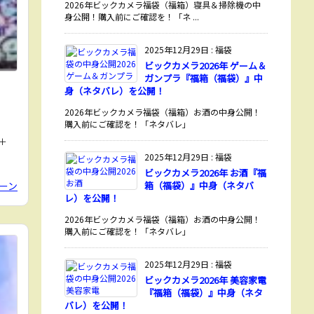
2026年ビックカメラ福袋（福箱）寝具＆掃除機の中
身公開！購入前にご確認を！「ネ ...
2025年12月29日
:
福袋
ビックカメラ2026年 ゲーム＆
ガンプラ『福箱（福袋）』中
身（ネタバレ）を公開！
2026年ビックカメラ福袋（福箱）お酒の中身公開！
購入前にご確認を！「ネタバレ」
＋
2025年12月29日
:
福袋
ビックカメラ2026年 お酒『福
ーン
箱（福袋）』中身（ネタバ
レ）を公開！
2026年ビックカメラ福袋（福箱）お酒の中身公開！
購入前にご確認を！「ネタバレ」
2025年12月29日
:
福袋
ビックカメラ2026年 美容家電
『福箱（福袋）』中身（ネタ
バレ）を公開！