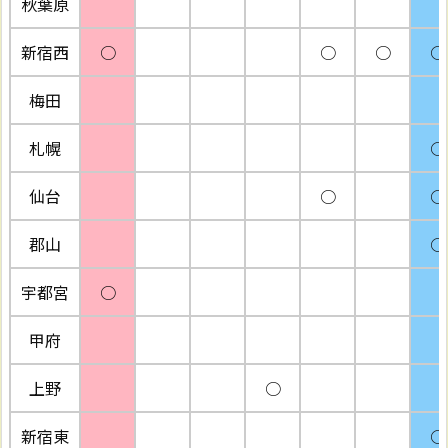
秋葉原
新宿西
○
○
○
○
梅田
札幌
○
仙台
○
○
郡山
○
宇都宮
○
甲府
上野
○
新宿東
○