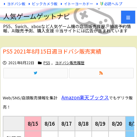
ヨドバシ板
ビックカメラ板
イトーヨーカドー
必読ヘルプ
Twitter
人気ゲームゲットナビ
PS5、Swich、xboxなど人気ゲーム機の店頭販売履歴、抽選予約情
報、AI販売予測、購入支援 ※当サイトには広告が含まれています
メニュ
PS5 2021年8月15日週ヨドバシ販売実績
サイド
2021年8月22日
PS5
,
ヨドバシ販売履歴
前へ
次へ
Amazon
楽天ブックス
Web/SNS/店頭販売情報を集計
でもゲリラ販
検索
売！
8/15
8/16
8/17
8/18
8/19
8/20
8/2