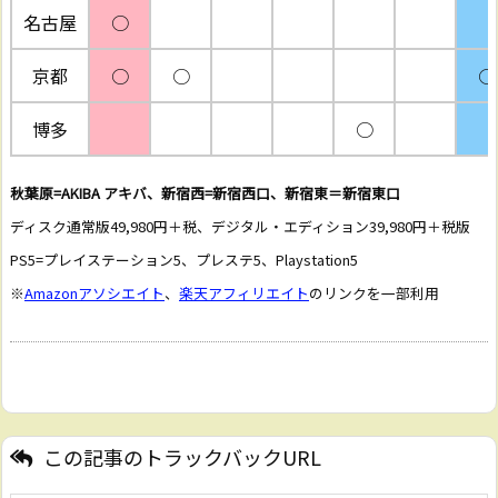
名古屋
○
京都
○
○
○
博多
○
秋葉原=AKIBA アキバ、新宿西=新宿西口、新宿東＝新宿東口
ディスク通常版49,980円＋税、デジタル・エディション39,980円＋税版
PS5=プレイステーション5、プレステ5、Playstation5
※
Amazonアソシエイト
、
楽天アフィリエイト
のリンクを一部利用
この記事のトラックバックURL