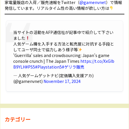
家電量販店の入荷／販売速報をTwitter（
@gamenvnet
）で情報
発信しています。リアルタイム性の高い情報が欲しい方は
当サイトの活動をAFP通信社が記事中で紹介して下さい
ました
人気ゲーム機を入手する方法と転売屋に対抗する手段と
してユーザ同士で協力しあう様子等
'Guerrilla' sales and crowdsourcing: Japan's game
console crunch | The Japan Times
https://t.co/XxGIb
B9YLH
#PS5
#Playstation5
#ゲリラ販売
— 人気ゲームゲットナビ(定価購入支援アカ)
(@gamenvnet)
November 17, 2024
カテゴリー