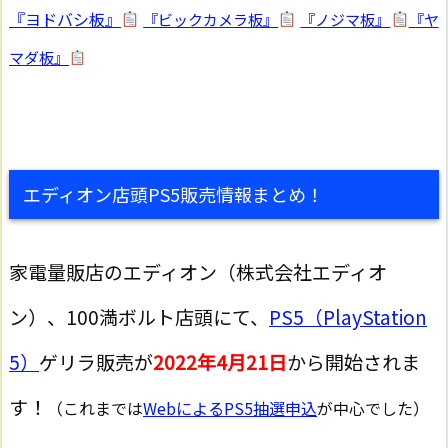
『ヨドバシ板』
『ビックカメラ板』
『ノジマ板』
『ヤ
マダ板』
エディオン店頭PS5販売情報まとめ！
家電量販店のエディオン（株式会社エディオ
ン）、100満ボルト店頭にて、
PS5（PlayStation
5）
ゲリラ販売が
2022年4月21日
から開始されま
す！
（これまでは
WebによるPS5抽選申込
が中心でした）