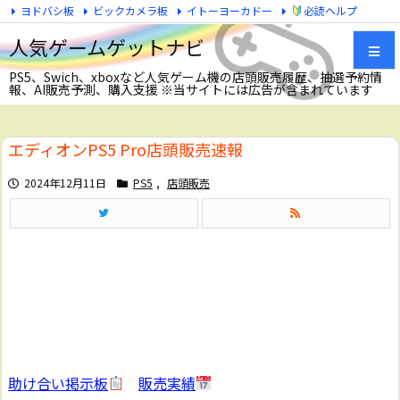
ヨドバシ板
ビックカメラ板
イトーヨーカドー
必読ヘルプ
Twitter
人気ゲームゲットナビ
PS5、Swich、xboxなど人気ゲーム機の店頭販売履歴、抽選予約情
報、AI販売予測、購入支援 ※当サイトには広告が含まれています
メニュ
エディオンPS5 Pro店頭販売速報
サイド
2024年12月11日
PS5
,
店頭販売
前へ
次へ
検索
助け合い掲示板
販売実績