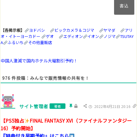
ル
ア
ド
レ
ス
【各掲示板】
ヨドバシ
ビックカメラ＆コジマ
ヤマダ
アリ
(任
オ・イトーヨーカドー
ゲオ
エディオン
イオン
ノジマ
TSUTAY
意)
A
ふるいち
その他量販店
中国人激減で国内ホテル大幅割引予約！
976
件投稿：みんなで販売情報の共有を！
サイト管理者
著者
2022年4月21日 20:16
【PS5独占
FINAL FANTASY XVI（ファイナルファンタジー
16）予約開始】
『特典付き早期予約』はこちら