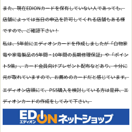
また、現在EDIONカードを保有していない人であっても、
店舗によっては当日の申込を許可してくれる店舗もある様
ですので、ご確認下さい！
私は、5年前にエディオンカードを作成しましたが「白物家
電や家電製品の5年間・10年間の長期修理保証」や「ポイン
ト5倍」、カード会員向けプレゼント配布などあり、十分に
元が取れていますので、お薦めのカードだと感じています。
エディオン店頭にて、PS5購入を検討している方は是非、エ
ディオンカードの作成をしてみて下さい。