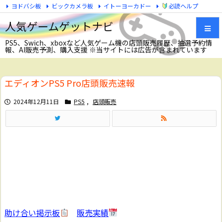
ヨドバシ板
ビックカメラ板
イトーヨーカドー
必読ヘルプ
Twitter
人気ゲームゲットナビ
PS5、Swich、xboxなど人気ゲーム機の店頭販売履歴、抽選予約情
報、AI販売予測、購入支援 ※当サイトには広告が含まれています
メニュ
エディオンPS5 Pro店頭販売速報
サイド
2024年12月11日
PS5
,
店頭販売
前へ
次へ
検索
助け合い掲示板
販売実績