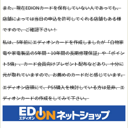
また、現在EDIONカードを保有していない人であっても、
店舗によっては当日の申込を許可してくれる店舗もある様
ですので、ご確認下さい！
私は、5年前にエディオンカードを作成しましたが「白物家
電や家電製品の5年間・10年間の長期修理保証」や「ポイン
ト5倍」、カード会員向けプレゼント配布などあり、十分に
元が取れていますので、お薦めのカードだと感じています。
エディオン店頭にて、PS5購入を検討している方は是非、エ
ディオンカードの作成をしてみて下さい。