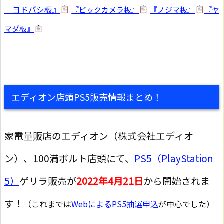
『ヨドバシ板』
『ビックカメラ板』
『ノジマ板』
『ヤ
マダ板』
エディオン店頭PS5販売情報まとめ！
家電量販店のエディオン（株式会社エディオ
ン）、100満ボルト店頭にて、
PS5（PlayStation
5）
ゲリラ販売が
2022年4月21日
から開始されま
す！
（これまでは
WebによるPS5抽選申込
が中心でした）