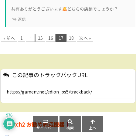
共有ありがとうございます
どちらの店舗でしょうか？
返信
« 前へ
1
…
15
16
17
18
次へ »
この記事のトラックバックURL
976
Switch2 お勧め周辺機器
サイドバー
検索
上へ