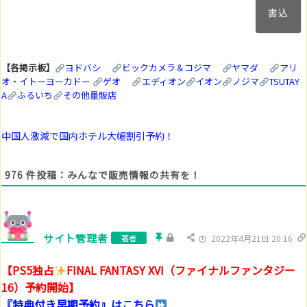
ル
ア
ド
レ
ス
【各掲示板】
ヨドバシ
ビックカメラ＆コジマ
ヤマダ
アリ
(任
オ・イトーヨーカドー
ゲオ
エディオン
イオン
ノジマ
TSUTAY
意)
A
ふるいち
その他量販店
中国人激減で国内ホテル大幅割引予約！
976
件投稿：みんなで販売情報の共有を！
サイト管理者
著者
2022年4月21日 20:16
【PS5独占
FINAL FANTASY XVI（ファイナルファンタジー
16）予約開始】
『特典付き早期予約』はこちら