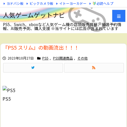
ヨドバシ板
ビックカメラ板
イトーヨーカドー
必読ヘルプ
Twitter
人気ゲームゲットナビ
PS5、Swich、xboxなど人気ゲーム機の店頭販売履歴、抽選予約情
報、AI販売予測、購入支援 ※当サイトには広告が含まれています
メニュ
『PS5 スリム』の動画流出！！！
サイド
2023年10月27日
PS5
,
PS5関連商品
,
その他
前へ
次へ
検索
PS5